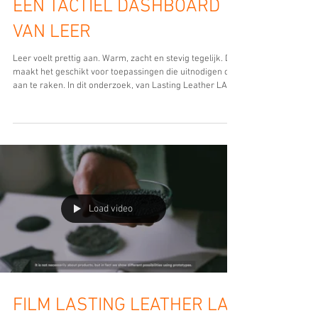
EEN TACTIEL DASHBOARD
VAN LEER
Leer voelt prettig aan. Warm, zacht en stevig tegelijk. Dat
maakt het geschikt voor toepassingen die uitnodigen om
aan te raken. In dit onderzoek, van Lasting Leather LAB
samen met Technische Universiteit Eindhoven, is restleer
uit de auto-industrie verwerkt tot een interactief
bedieningspaneel. Daarvoor is een oude techniek
gebruikt: cuir bouilli . Door de combinatie van warmte en
water verandert leer van structuur, wordt het hard en
behoudt het zijn vorm. In deze demonst
Load video