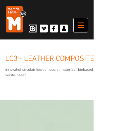
LC3 - LEATHER COMPOSITE
innovatief circulair leercomposiet materiaal, biobased en
waste-based