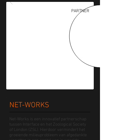
PARTNER
NET-WORKS
Net-Works is een innovatief partnerschap
tussen Interface en het Zoological Society
of London (ZSL). Hierdoor vermindert het
groeiende milieuprobleem van afgedankte