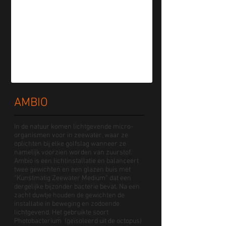
AMBIO
In de natuur komen lichtgevende micro-
organismen voor in zeewater, waar ze
oplichten bij elke golfslag wanneer ze
namelijk voorzien worden van zuurstof.
Ambio is een lichtinstallatie en balanceert
twee gewichten en een glazen buis met
“Kunstmatig Zeewater Medium” dat een
dergelijke bijzonder bacterie bevat. Na een
zacht duwtje houden de gewichten de
installatie in beweging en zodoende
lichtgevend. Het gebruikte soort
Photobacterium (geïsoleerd uit de octopus)