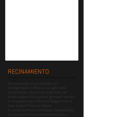
RECINAMIENTO
Deze samples en prototypes zijn
handgemaakt in Mexico van gebruikte
plastictasjes. Het proces waarmee van
plasticzakken fijne garens gemaakt worden,
is ontwikkeld door Michelle Baggerman in
haar project Precious Waste.
In samenwerking met Raquel Sereno Rivas
en Lizanne Dirkx wordt de techniek nu