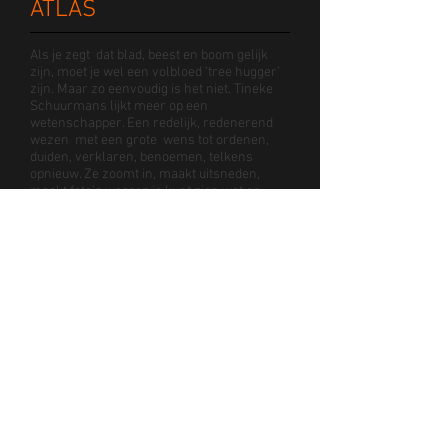
ATLAS
Als je zegt dat blad, beest en boom gelijk
zijn, moet je wel een volbloed ‘tree hugger’
zijn. Maar zo eenvoudig is het niet. Tineke
Schuurmans lijkt meer op een
wetenschapper. Een redelijk, redenerend
wezen met een grote wens tot ordenen,
duiden, verklaren, benoemen, telkens
opnieuw. Ze zoomt in, maakt uitsneden,
maakt foto’s waarop je kunt zien wat er
gefotografeerd is, maar die tegelijkertijd
geabstraheerd zijn tot bouwstenen. Zo krijgt
ze een soort periodiek systeem van het
leven in handen. Tineke Schuurmans heeft
een uniek kijk op de dingen en brengt die
over op wie haar foto’s ziet.
ONDERZOEKERS