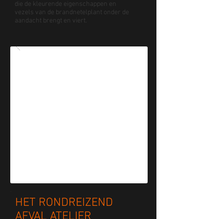
die de kleurende eigenschappen en
vezels van de brandnetelplant onder de
aandacht brengt en viert.
HET RONDREIZEND
AFVAL ATELIER