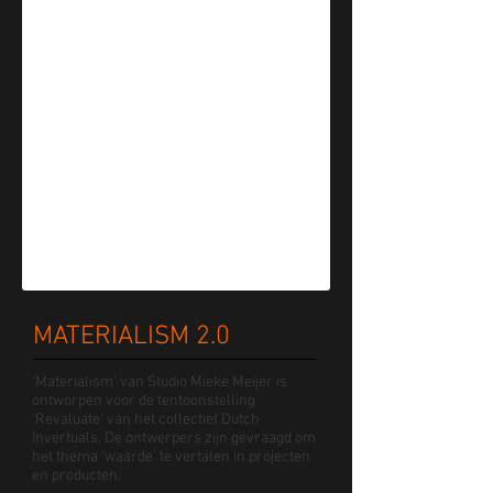
MATERIALISM 2.0
‘Materialism’ van Studio Mieke Meijer is
ontworpen voor de tentoonstelling
‘Revaluate’ van het collectief Dutch
Invertuals. De ontwerpers zijn gevraagd om
het thema ‘waarde’ te vertalen in projecten
en producten.