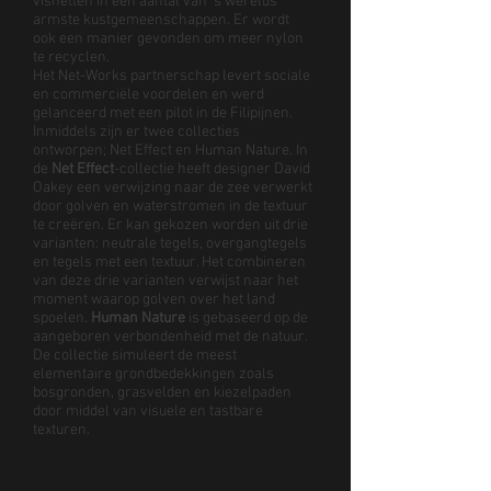
visnetten in een aantal van ‘s werelds
armste kustgemeenschappen. Er wordt
ook een manier gevonden om meer nylon
te recyclen.
Het Net-Works partnerschap levert sociale
en commerciële voordelen en werd
gelanceerd met een pilot in de Filipijnen.
Inmiddels zijn er twee collecties
ontworpen; Net Effect en Human Nature. In
de
Net Effect
-collectie heeft designer David
Oakey een verwijzing naar de zee verwerkt
door golven en waterstromen in de textuur
te creëren. Er kan gekozen worden uit drie
varianten: neutrale tegels, overgangtegels
en tegels met een textuur. Het combineren
van deze drie varianten verwijst naar het
moment waarop golven over het land
spoelen.
Human Nature
is gebaseerd op de
aangeboren verbondenheid met de natuur.
De collectie simuleert de meest
elementaire grondbedekkingen zoals
bosgronden, grasvelden en kiezelpaden
door middel van visuele en tastbare
texturen.