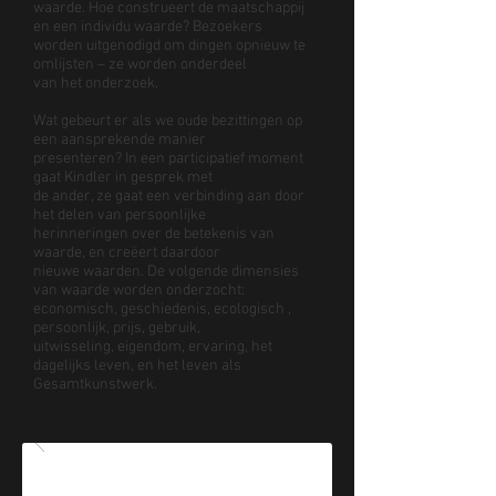
waarde. Hoe construeert de maatschappij
en een individu waarde? Bezoekers
worden uitgenodigd om dingen opnieuw te
omlijsten – ze worden onderdeel
van het onderzoek.
Wat gebeurt er als we oude bezittingen op
een aansprekende manier
presenteren? In een participatief moment
gaat Kindler in gesprek met
de ander, ze gaat een verbinding aan door
het delen van persoonlijke
herinneringen over de betekenis van
waarde, en creëert daardoor
nieuwe waarden. De volgende dimensies
van waarde worden onderzocht:
economisch, geschiedenis, ecologisch ,
persoonlijk, prijs, gebruik,
uitwisseling, eigendom, ervaring, het
dagelijks leven, en het leven als
Gesamtkunstwerk.