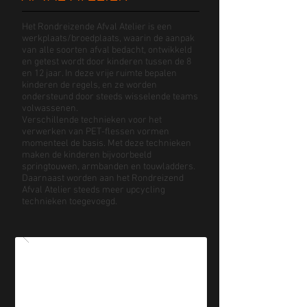
Het Rondreizende Afval Atelier is een
werkplaats/broedplaats, waarin de aanpak
van alle soorten afval bedacht, ontwikkeld
en getest wordt door kinderen tussen de 8
en 12 jaar. In deze vrije ruimte bepalen
kinderen de regels, en ze worden
ondersteund door steeds wisselende teams
volwassenen.
Verschillende technieken voor het
verwerken van PET-flessen vormen
momenteel de basis. Met deze technieken
maken de kinderen bijvoorbeeld
springtouwen, armbanden en touwladders.
Daarnaast worden aan het Rondreizend
Afval Atelier steeds meer upcycling
technieken toegevoegd.