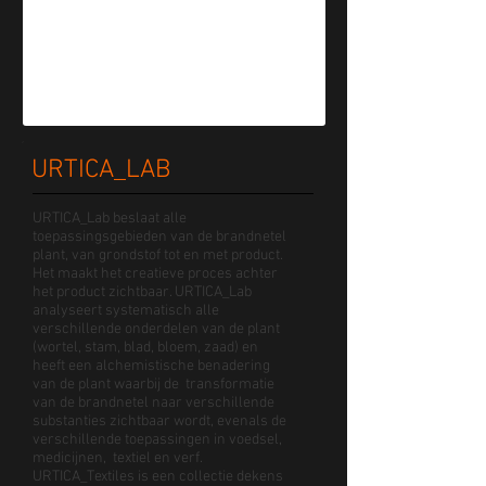
URTICA_LAB
URTICA_Lab beslaat alle
toepassingsgebieden van de brandnetel
plant, van grondstof tot en met product.
Het maakt het creatieve proces achter
het product zichtbaar. URTICA_Lab
analyseert systematisch alle
verschillende onderdelen van de plant
(wortel, stam, blad, bloem, zaad) en
heeft een alchemistische benadering
van de plant waarbij de transformatie
van de brandnetel naar verschillende
substanties zichtbaar wordt, evenals de
verschillende toepassingen in voedsel,
medicijnen, textiel en verf.
URTICA_Textiles is een collectie dekens