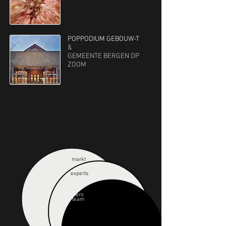
POPPODIUM GEBOUW-T
&
GEMEENTE BERGEN OP
ZOOM
markt
experts
kern
team