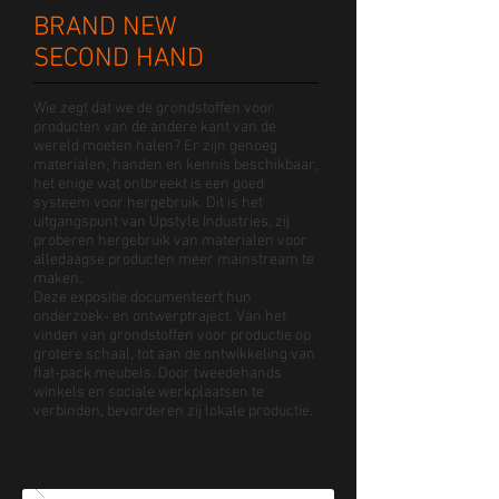
BRAND NEW
SECOND HAND
Wie zegt dat we de grondstoffen voor
producten van de andere kant van de
wereld moeten halen? Er zijn genoeg
materialen, handen en kennis beschikbaar,
het enige wat ontbreekt is een goed
systeem voor hergebruik. Dit is het
uitgangspunt van Upstyle Industries, zij
proberen hergebruik van materialen voor
alledaagse producten meer mainstream te
maken.
Deze expositie documenteert hun
onderzoek- en ontwerptraject. Van het
vinden van grondstoffen voor productie op
grotere schaal, tot aan de ontwikkeling van
flat-pack meubels. Door tweedehands
winkels en sociale werkplaatsen te
verbinden, bevorderen zij lokale productie.