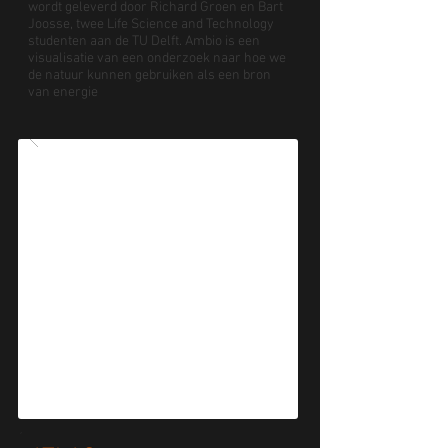
wordt geleverd door Richard Groen en Bart
Joosse, twee Life Science and Technology
studenten aan de TU Delft. Ambio is een
visualisatie van een onderzoek naar hoe we
de natuur kunnen gebruiken als een bron
van energie