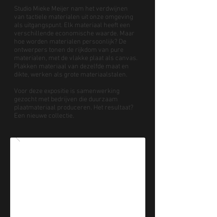
Studio Mieke Meijer nam het verdwijnen
van tactiele materialen uit onze omgeving
als uitgangspunt. Elk materiaal heeft een
verschillende economische waarde. Maar
hoe worden materialen persoonlijk? De
ontwerpers tonen de rijkdom van pure
materialen, met de vlakke plaat als canvas.
Plakken materiaal van dezelfde maat en
dikte, werken als grote materiaalstalen.
Voor deze expositie is samenwerking
gezocht met bedrijven die duurzaam
plaatmateriaal produceren. Het resultaat?
Een nieuwe collectie.