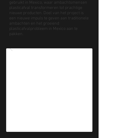
gebruikt in Mexico, waar ambachtsmensen
plasticafval transformeren tot prachtige
nieuwe producten. Doel van het project is
een nieuwe impuls te geven aan traditionele
ambachten en het groeiend
plasticafvalprobleem in Mexico aan te
pakken.