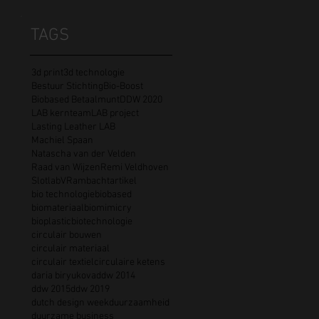
TAGS
3d print
3d technologie
Bestuur Stichting
Bio-Boost
Biobased Betaalmunt
DDW 2020
LAB kernteam
LAB project
Lasting Leather LAB
Machiel Spaan
Natascha van der Velden
Raad van Wijzen
Remi Veldhoven
Slotlab
VR
ambacht
artikel
bio technologie
biobased
biomateriaal
biomimicry
bioplastic
biotechnologie
circulair bouwen
circulair materiaal
circulair textiel
circulaire ketens
daria biryukova
ddw 2014
ddw 2015
ddw 2019
dutch design week
duurzaamheid
duurzame business