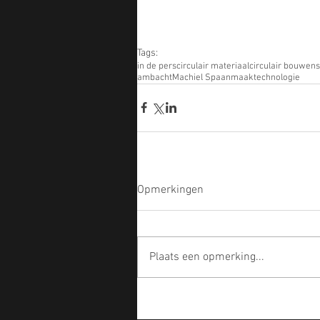
Tags:
in de pers
circulair materiaal
circulair bouwen
s
ambacht
Machiel Spaan
maaktechnologie
Opmerkingen
Plaats een opmerking...