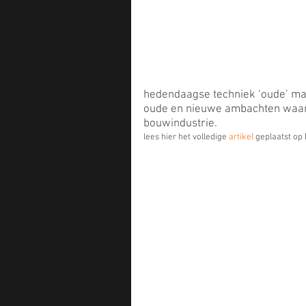
hedendaagse techniek ‘oude’ mater
oude en nieuwe ambachten waar
bouwindustrie.
lees hier het volledige 
artikel
 geplaatst op