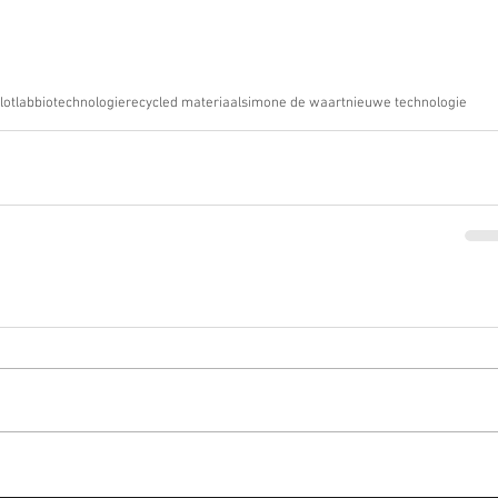
lotlab
biotechnologie
recycled materiaal
simone de waart
nieuwe technologie