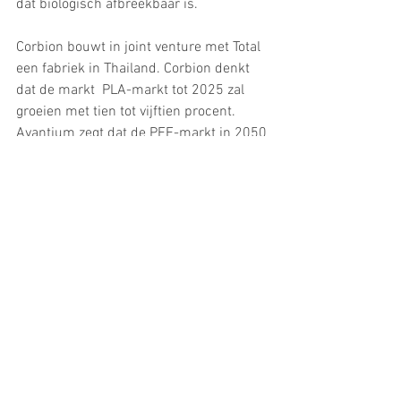
dat biologisch afbreekbaar is.
Corbion bouwt in joint venture met Total 
een fabriek in Thailand. Corbion denkt 
dat de markt  PLA-markt tot 2025 zal 
groeien met tien tot vijftien procent. 
Avantium zegt dat de PEF-markt in 2050 
(!)  tweehonderd miljard dollar groot zal 
zijn. Het duurt dus nog wel even voordat 
deze bedrijven kunnen profiteren van de 
groei. Het is dus eigenlijk durfkapitaal. 
(bron: FD)
Tags:
nieuws
biomateriaal
bioplastic