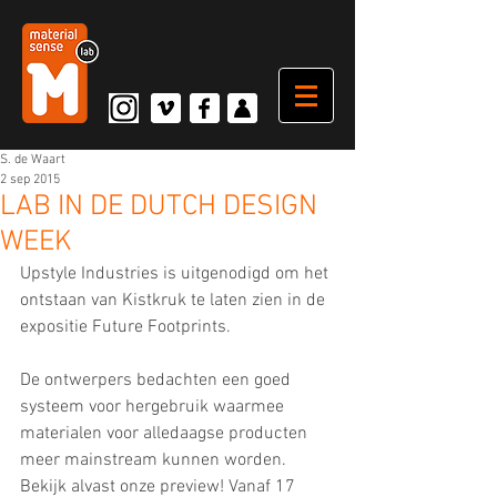
S. de Waart
2 sep 2015
LAB IN DE DUTCH DESIGN
WEEK
Upstyle Industries is uitgenodigd om het 
ontstaan van Kistkruk te laten zien in de 
expositie Future Footprints.
De ontwerpers bedachten een goed 
systeem voor hergebruik waarmee 
materialen voor alledaagse producten 
meer mainstream kunnen worden. 
Bekijk alvast onze preview! Vanaf 17 