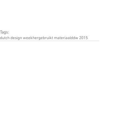
Tags:
dutch design week
hergebruikt materiaal
ddw 2015
Opmerkingen
Plaats een opmerking...