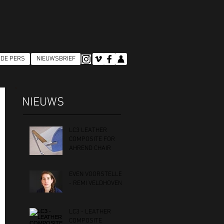
 DE PERS
NIEUWSBRIEF
NIEUWS
LC3 LEATHER
COMPOSITE FOR
AHREND CHAIR
EVEN VOORSTELLEN
- REMI VELDHOVEN
LC3 - LEATHER
COMPOSITE