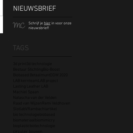
NIEUWSBRIEF
Schrijf je
hier
in voor onze
nieuwsbrief!
TAGS
3d print
3d technologie
Bestuur Stichting
Bio-Boost
Biobased Betaalmunt
DDW 2020
LAB kernteam
LAB project
Lasting Leather LAB
Machiel Spaan
Natascha van der Velden
Raad van Wijzen
Remi Veldhoven
Slotlab
VR
ambacht
artikel
bio technologie
biobased
biomateriaal
biomimicry
bioplastic
biotechnologie
circulair bouwen