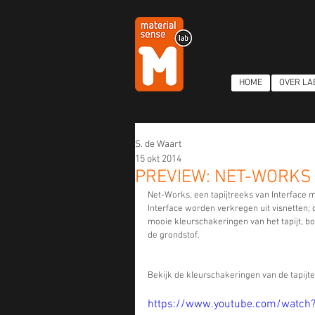
HOME
OVER LA
S. de Waart
15 okt 2014
PREVIEW: NET-WORKS
Net-Works, een tapijtreeks van Interface m
Interface worden verkregen uit visnetten; d
mooie kleurschakeringen van het tapijt, b
de grondstof.
Bekijk de kleurschakeringen van de tapijten 
https://www.youtube.com/watc