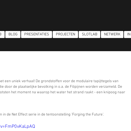
B
BLOG
PRESENTATIES
PROJECTEN
SLOTLAB
NETWERK
IN
et een uniek verhaal! De grondstoffen voor de modulaire tapijttegels van 
ie door de plaatselijke bevolking in o.a. de Filipijnen worden verzameld. De 
ootsten het moment na waarop het water het strand raakt - een knipoog naar 
in de Net Effect serie in de tentoonstelling 'Forging the Future'. 
h?v=FmP0vKaLpAQ