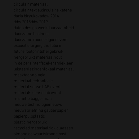
circulair materiaal
circulair textiel
circulaire ketens
daria biryukova
ddw 2014
ddw 2015
ddw 2019
dutch design week
duurzaamheid
duurzame business
duurzame mode
erfgoed
event
expositie
forging the future
future footprints
hergebruik
hergebruikt materiaal
hout
in de pers
interface
keramiek
leer
leisteen
lezingen
lokaal materiaal
maaktechnologie
materiaaltechnologie
material sense LAB event
materials sense lab event
michelle baggerman
nieuwe technologie
nieuws
nieuwsbrief
nina gautier
papier
papierpulp
plastic
plastic hergebruik
recycled materiaal
rick claassen
simone de waart
simone post